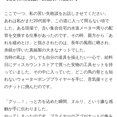
ここで一つ、私の苦い失敗談をお話しさせてください。
あれは私がまだ20代前半、この道に入って間もない頃で
した。ある現場で、古い集合住宅の水道メーター周りの配
管を交換する仕事があったのです。その時、親方から「あ
れを緩めとけ」と指さされたのは、長年の風雨に晒され、
赤錆が浮いた真鍮製の大きなナットでした。
当時の私は、少しでも自分の道具を揃えたい一心で、給料
日にディスカウントストアで買った安物の工具セットを持
っていました。その中に入っていた、どこの馬の骨とも知
れないウォーターポンププライヤーを手に、意気揚々とそ
のナットに挑んだのです。
「グッ…！」っと力を込めた瞬間、ヌルリ、という嫌な感
触が手に伝わりました。
やってしまったのです。プライヤーのアゴがナットの角を