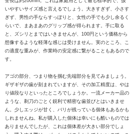
全長は約200mm。これは家庭用として最も標準的で、扱
いやすいサイズ感と言えるでしょう。大きすぎず、小さす
ぎず、男性の手ならすっぽりと、女性の手でも少し余るく
らいで、まあまあのグリップ感が得られます。手に取る
と、ズシリとまではいきませんが、100円という価格から
想像するような軽薄な感じは受けません。実のところ、こ
の適度な重みが、作業時の安定感に繋がることもあるので
す。
アゴの部分、つまり物を掴む先端部分を見てみましょう。
ギザギザの歯が刻まれていますが、その加工精度は、やは
り値段なりといったところでしょうか。一流メーカー品の
ような、剃刀のごとく鋭利で精密な歯並びとはいきませ
ん。少しエッジが甘く、バリが残っている個体もあるかも
しれませんね。私が購入した個体は幸いにも酷いものでは
ありませんでしたが、これは個体差が大きい部分でしょ