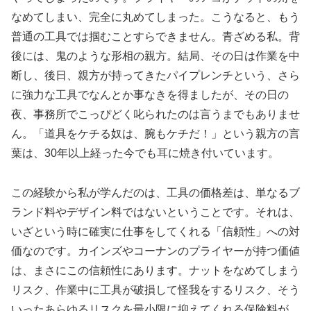
なめてしまい、完全に丸めてしまった。こうなると、もう
普通の工具では掴むことすらできません。青ざめる私。背
後には、鬼のような形相の親方。結局、その日は作業を中
断し、後日、親方が持ってきたパイプレンチという、さら
に強力な工具でなんとか事なきを得ましたが、その日の
夜、事務所でこっぴどく叱られたのは言うまでもありませ
ん。「道具をケチる奴は、腕もケチだ！」という親方の言
葉は、30年以上経った今でも耳に焼き付いています。
この経験から私が学んだのは、工具の価格差は、単なるブ
ランド料やデザイン料ではないということです。それは、
いざという時に確実に仕事をしてくれる「信頼性」への対
価なのです。カインズやコーナンのプライヤーが持つ価値
は、まさにこの信頼性にあります。ナットをなめてしまう
リスク、作業中に工具が破損して怪我をするリスク、そう
いったあらゆるリスクを最小限に抑えてくれる保険料が、