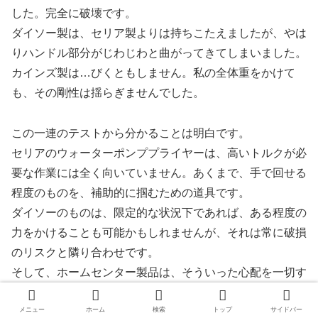
した。完全に破壊です。
ダイソー製は、セリア製よりは持ちこたえましたが、やは
りハンドル部分がじわじわと曲がってきてしまいました。
カインズ製は…びくともしません。私の全体重をかけて
も、その剛性は揺らぎませんでした。
この一連のテストから分かることは明白です。
セリアのウォーターポンププライヤーは、高いトルクが必
要な作業には全く向いていません。あくまで、手で回せる
程度のものを、補助的に掴むための道具です。
ダイソーのものは、限定的な状況下であれば、ある程度の
力をかけることも可能かもしれませんが、それは常に破損
のリスクと隣り合わせです。
そして、ホームセンター製品は、そういった心配を一切す
ることなく、安心して作業に集中させてくれる、本物の
「工具」なのです。この安心感こそが、価格差の正体だと
メニュー
ホーム
検索
トップ
サイドバー