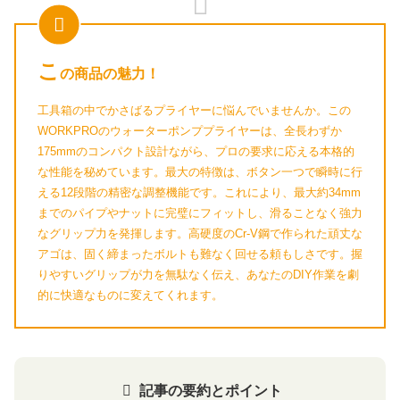
こ
の商品の魅力！
工具箱の中でかさばるプライヤーに悩んでいませんか。この
WORKPROのウォーターポンププライヤーは、全長わずか
175mmのコンパクト設計ながら、プロの要求に応える本格的
な性能を秘めています。最大の特徴は、ボタン一つで瞬時に行
える12段階の精密な調整機能です。これにより、最大約34mm
までのパイプやナットに完璧にフィットし、滑ることなく強力
なグリップ力を発揮します。高硬度のCr-V鋼で作られた頑丈な
アゴは、固く締まったボルトも難なく回せる頼もしさです。握
りやすいグリップが力を無駄なく伝え、あなたのDIY作業を劇
的に快適なものに変えてくれます。
グ
記事の要約とポイント
ル