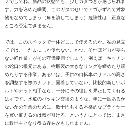
ノでしてね。新品の状態でも、少しガタつきが感じられま
す。力を込めた瞬間、このガタのせいでアゴがずれて対象
物をなめてしまう（角を潰してしまう）危険性は、正直な
ところ否定できません。
では、このスペックで一体どこまで使えるのか。私の見立
てでは、「たまにしか使わない、かつ、それほど力が要ら
ない軽作業」がその守備範囲でしょう。例えば、キッチン
の蛇口の根元にある、樹脂製の大きなリングを締めたり緩
めたりする作業。あるいは、子供の自転車のサドルの高さ
を調整する際のナット。固着していない、比較的新しいボ
ルトやナット相手なら、十分にその役目を果たしてくれる
はずです。水道のパッキン交換のような、年に一度あるか
ないかの作業のために、数千円もする本格的なプライヤー
を買い揃えるのは気が引ける、という方にとっては、まさ
に救世主となり得る存在かもしれません。