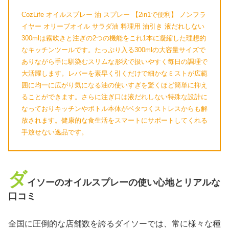
CozLife オイルスプレー 油 スプレー 【2in1で便利】 ノンフラ
イヤー オリーブオイル サラダ油 料理用 油引き 液だれしない
300mlは霧吹きと注ぎの2つの機能をこれ1本に凝縮した理想的
なキッチンツールです。たっぷり入る300mlの大容量サイズで
ありながら手に馴染むスリムな形状で扱いやすく毎日の調理で
大活躍します。レバーを素早く引くだけで細かなミストが広範
囲に均一に広がり気になる油の使いすぎを驚くほど簡単に抑え
ることができます。さらに注ぎ口は液だれしない特殊な設計に
なっておりキッチンやボトル本体がベタつくストレスからも解
放されます。健康的な食生活をスマートにサポートしてくれる
手放せない逸品です。
ダ
イソーのオイルスプレーの使い心地とリアルな
口コミ
全国に圧倒的な店舗数を誇るダイソーでは、常に様々な種