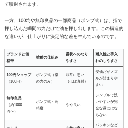
て噴射されます。
一方、100均や無印良品の一部商品（ポンプ式）は、指で
押し込んだ瞬間の力だけで油を押し出します。この構造的
な違いが、仕上がりに決定的な差を生んでいるのです。
ブランドと価
霧状へのなり
耐久性と手入
噴射の仕組み
格帯
やすさ
れのしやすさ
安価だがノズ
100円ショップ
ポンプ式（指
非常に悪い
ルが詰まりや
（100円）
の力のみ）
（ほぼ直射）
すい
シンプルで洗
無印良品
ポンプ式・高
いやすいが完
（約1000
やや良い
精度
全な霧にはな
円〜）
らない
パッキンなど