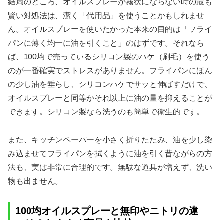
結局のところ、オイルスプレーが霧状にならない時の最も
賢い対処法は、潔く「代用品」を使うことかもしれませ
ん。オイルスプレーを使いたかった本来の目的は「フライ
パンに薄く均一に油を引くこと」のはずです。それなら
ば、100均で売っているシリコン製のハケ（刷毛）を使う
のが一番確実でストレスがありません。フライパンにほん
の少し油を垂らし、シリコンハケでサッと伸ばすだけで、
オイルスプレーと同等かそれ以上に油の量を抑えることが
できます。シリコン製なら洗うのも簡単で衛生的です。
また、キッチンペーパーを小さく折りたたみ、油を少し染
み込ませてフライパンを拭くように油を引く昔ながらの方
法も、実は非常に合理的です。無駄な道具が増えず、洗い
物も出ません。
100均オイルスプレーと無印やニトリの違