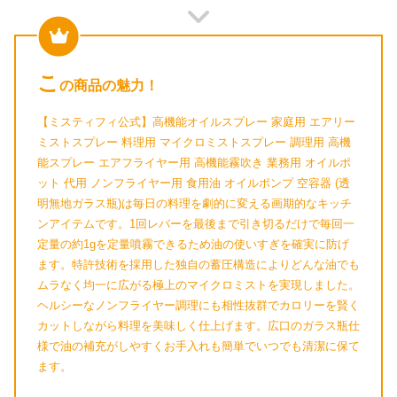
こ
の商品の魅力！
【ミスティフィ公式】高機能オイルスプレー 家庭用 エアリー
ミストスプレー 料理用 マイクロミストスプレー 調理用 高機
能スプレー エアフライヤー用 高機能霧吹き 業務用 オイルポ
ット 代用 ノンフライヤー用 食用油 オイルポンプ 空容器 (透
明無地ガラス瓶)は毎日の料理を劇的に変える画期的なキッチ
ンアイテムです。1回レバーを最後まで引き切るだけで毎回一
定量の約1gを定量噴霧できるため油の使いすぎを確実に防げ
ます。特許技術を採用した独自の蓄圧構造によりどんな油でも
ムラなく均一に広がる極上のマイクロミストを実現しました。
ヘルシーなノンフライヤー調理にも相性抜群でカロリーを賢く
カットしながら料理を美味しく仕上げます。広口のガラス瓶仕
様で油の補充がしやすくお手入れも簡単でいつでも清潔に保て
ます。