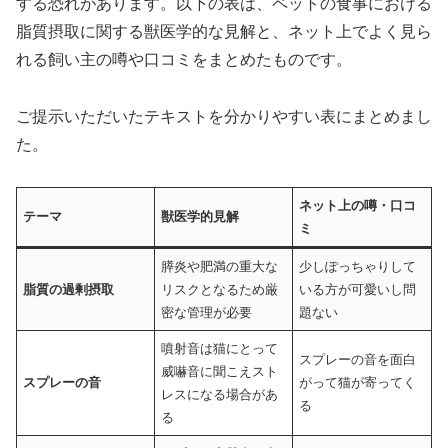
する恐れがあります。以下の表は、ペットの食事における
脂質摂取に関する獣医学的な見解と、ネット上でよく見ら
れる飼い主の噂や口コミをまとめたものです。
ご提示いただいたテキストを分かりやすい表にまとめまし
た。
ネット上の噂・口コ
テーマ
獣医学的見解
ミ
膵炎や肥満の重大な
少しぽっちゃりして
脂質の過剰摂取
リスクとなるため厳
いる方が可愛いし問
密な管理が必要
題ない
噴射音は猫にとって
スプレーの音を面白
威嚇音に聞こえスト
スプレーの音
がって猫が寄ってく
レスになる場合があ
る
る