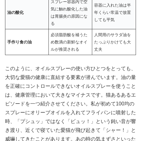
スプレー容器内で空
容器に入れた油は半
気に触れ酸化した油
油の酸化
年くらい常温で放置
は胃腸炎の原因にな
しても平気
る
必須脂肪酸を補うた
人間用のサラダ油を
手作り食の油
め数滴の新鮮なオイ
たっぷりかけても大
ルが推奨される
丈夫
このように、オイルスプレーの使い方ひとつをとっても、
大切な愛猫の健康に直結する要素が潜んでいます。油の量
を正確にコントロールできないオイルスプレーを使うこと
は、健康管理において大きなマイナスです。猫あるあるエ
ピソードを一つ紹介させてください。私が初めて100均の
スプレーにオリーブオイルを入れてフライパンに噴射した
時、「プシュッ」ではなく「ビュッ！」という鈍い音が響
き渡り、近くで寝ていた愛猫が飛び起きて「シャー！」と
威嚇してきたことがあります。あの時の気まずさといった