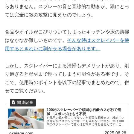
らありません。スプレーの音と直線的な動きが、猫にとっ
ては完全に敵の攻撃に見えたのでしょう。
食品やオイルがこびりついてしまったキッチンや床の清掃
はなかなか難しいものです。
そんな時はスクレイパーを使
用するときれいに剥がせる場合があります。
しかし、スクレイパーによる清掃もデメリットがあり、削
り過ぎると母材まで削ってしまう可能性がある事です。そ
こで、使用時のポイントを以下の記事でまとめたので、併
せてご覧ください。
100均スクレーパーで頑固な石鹸カスが秒で消
滅！スポンジはもう不要
お風呂の鏡や壁にこびりついた頑固な石鹸カス、諦めてい
ませんか？スポンジで擦っても落ちない汚れが、実は100
均のスクレーパーで驚くほど簡単に落とせるんです。この
記事では、おすすめの100均アイテムと、傷をつけずに石
鹸カスだけをゴッソリ除去するコツを詳しく解説します。
2025.08.28
okaiage.com