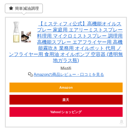
簡単減油調理
【ミスティフィ公式】高機能オイルス
プレー 家庭用 エアリーミストスプレー
料理用 マイクロミストスプレー 調理用
高機能スプレー エアフライヤー用 高機
能霧吹き 業務用 オイルポット 代用 ノ
ンフライヤー用 食用油 オイルポンプ 空容器 (透明無
地ガラス瓶)
Mistifi
Amazonの商品レビュー・口コミを見る
Amazon
楽天
Yahoo!ショッピング