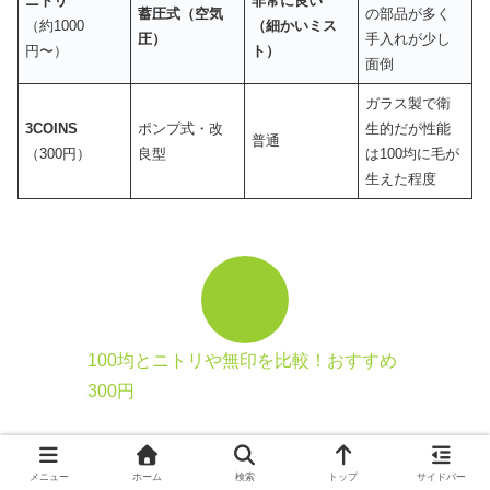
ニトリ
非常に良い
蓄圧式（空気
の部品が多く
（約1000
（細かいミス
圧）
手入れが少し
円〜）
ト）
面倒
ガラス製で衛
3COINS
ポンプ式・改
生的だが性能
普通
（300円）
良型
は100均に毛が
生えた程度
100均とニトリや無印を比較！おすすめ
300円
ニトリ
無印
おすすめ
メニュー
ホーム
検索
トップ
サイドバー