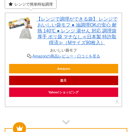
レンジで簡単時短調理
【レンジで調理ができる袋】 レンジで
おいしい袋モフ ● 油調理OKの安心 耐
熱 140℃ ● レンジ 湯せん 対応 調理袋
厚手 ポリ袋 マチなし≪日本製 特許取
得済≫（Mサイズ90枚入）
おいしい袋モフ
Amazonの商品レビュー・口コミを見る
Amazon
楽天
Yahoo!ショッピング