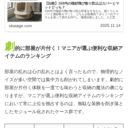
【比較】100均の猫砂飛び散り防止はカバーとマ
ットどっち？
100均で猫砂の飛び散り防止対策をするなら、猫トイレカ
バーと猫砂取りマット、どちらが効果的？ダイソーのアイ
テムを使って両方をDIYし、徹底比較しました。人工芝や
すのこなど、代用品を使ったアイデアも紹介。あなたの家
に最適な砂飛び散り防止策を見つけます。
2025.11.14
okaiage.com
劇
的に部屋が片付く！マニアが選ぶ便利な収納ア
イテムのランキング
部屋の乱れは心の乱れとはよく言ったもので、物理的なノ
イズが多い空間では集中力も削がれてしまいます。劇的に
部屋が片付く体験を一度でも味わうと収納の魔法の虜にな
りますが、マニアが選ぶ便利な収納アイテムのランキング
において常に上位を独占するのは、無駄な装飾を削ぎ落と
したモジュール化されたケース群です。