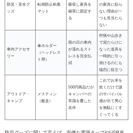
防災・安全グ
転倒防止粘着
吸収し家具を
の家具に貼ら
ッズ
マット
確実に固定す
ない理由が一
る
つも見当たら
ない
狩猟や山歩き
雨の日の車内
で泥だらけに
傘ホルダー
車内アクセサ
が濡れるスト
なった道具を
（ヘッドレス
リー
レスを完全払
一時的に引っ
ト用）
拭
掛けるのにも
猛烈に役立つ
これでお米を
500円商品だが
炊くだけで謎
アウトドア・
メスティン
キャンパーの
のサバイバル
キャンプ
（飯盒）
常識を覆した
感が出て男心
名作
を無駄にくす
ぐってくる
防災グッズに関して言えば、安価な電源タップやUSB充