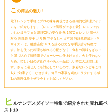
こ
の商品の魅力！
電子レンジで手軽にプロの味を再現できる画期的な調理アイテ
ムをご紹介します。【レンジで調理ができる袋】 レンジでお
いしい袋モフ ● 油調理OKの安心 耐熱 140℃ ● レンジ 湯せん
対応 調理袋 厚手 ポリ袋 マチなし≪日本製 特許取得済≫（M
サイズ）は、耐熱温度140℃を誇る頑丈な厚手設計が特徴で
す。油を使った料理も破れる心配がなく、食材の旨味をぎゅっ
と閉じ込めて短時間でジューシーに仕上げます。火を使わない
ため、忙しい日の夕食作りやあと一品欲しい時に大活躍しま
す。さらに湯せんにも対応しているので、多彩なレシピをこれ
1枚で効率よくこなせます。毎日の家事を劇的にラクにする感
動の調理体験をぜひ今すぐお試しください。
ヒ
ルナンデスダイソー特集で紹介された売れ筋ベ
スト10