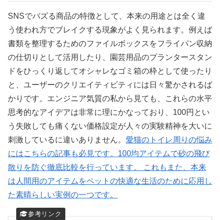
SNSでバズる商品の特徴として、本来の用途とは全く違
う使われ方でブレイクする現象がよく見られます。例えば
書類を整理するためのファイルボックスをフライパン収納
の仕切りとして活用したり、園芸用品のプランタースタン
ドをひっくり返してオシャレなゴミ箱の枠として使ったり
と、ユーザーのクリエイティビティには日々驚かされるば
かりです。エンジニア気質の私から見ても、これらの水平
思考的なアイデアは非常に理にかなっており、100円とい
う失敗しても痛くない価格設定が人々の実験精神を大いに
刺激しているに違いありません。
愛猫のトイレ周りの悩み
にはこちらの記事も必見です。100均アイテムで砂の飛び
散りを防ぐ徹底比較を行っています。 これもまた、本来
は人間用のアイテムをペットの快適な生活のために応用し
た素晴らしい実例の一つです。