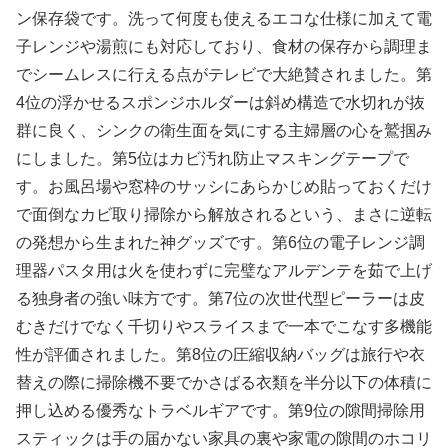
ン保存袋です。洗って何度も使えるエコな仕様に加えて電
子レンジや湯煎にも対応しており、食材の保存から調理ま
でシームレスに行える点がテレビで大絶賛されました。第
4位の浮かせるスポンジホルダーは斜め構造で水切れが抜
群に良く、シンクの衛生面を気にする主婦層の心を鷲掴み
にしました。第5位はカビ汚れ防止マスキングテープで
す。お風呂場や窓枠のサッシにあらかじめ貼っておくだけ
で面倒なカビ取り掃除から解放されるという、まさに逆転
の発想から生まれた神グッズです。第6位の電子レンジ調
理器パスタ用は火を使わずに完璧なアルデンテを茹で上げ
る独身者の強い味方です。第7位の次世代型ピーラーは皮
むきだけでなく千切りやスライスまで一本でこなす多機能
性が評価されました。第8位の圧縮収納バッグは旅行や衣
替えの際に掃除機不要でかさばる衣類を半分以下の体積に
押し込める優秀なトラベルギアです。第9位の隙間掃除用
スティックは手の届かない家具の裏や家電の隙間のホコリ