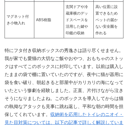
玄関ドアや冷
高い位置に設
蔵庫横のデッ
置できるため
マグネット付
ABS樹脂
ドスペースを
ペットの届か
き小物入れ
活用した鍵や
ない安全圏を
印鑑の収納
作れる
特にフタ付き収納ボックスの秀逸さは語り尽くせません。
我が家でも愛猫の大切なご飯やおやつ、おもちゃのストッ
クはすべてこのボックスに封印しています。以前は購入し
たままの袋で棚に置いていたのですが、夜中に猫が器用に
袋を食い破り、朝起きると部屋中がカリカリの海になって
いたという惨劇を経験しました。正直、片付けながら泣き
そうになりましたよね。このボックスを導入してからは猫
の執拗なアタックも見事に跳ね返し、平和な朝の時間を担
保してくれています。
収納術を応用したトイレのニオイ・
見た目対策については、以下の記事で詳しく解説していま