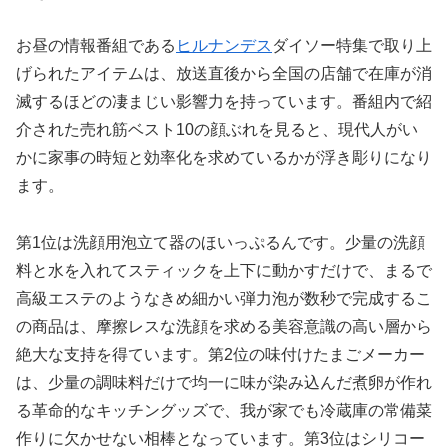
お昼の情報番組である
ヒルナンデス
ダイソー特集で取り上
げられたアイテムは、放送直後から全国の店舗で在庫が消
滅するほどの凄まじい影響力を持っています。番組内で紹
介された売れ筋ベスト10の顔ぶれを見ると、現代人がい
かに家事の時短と効率化を求めているかが浮き彫りになり
ます。
第1位は洗顔用泡立て器のほいっぷるんです。少量の洗顔
料と水を入れてスティックを上下に動かすだけで、まるで
高級エステのようなきめ細かい弾力泡が数秒で完成するこ
の商品は、摩擦レスな洗顔を求める美容意識の高い層から
絶大な支持を得ています。第2位の味付けたまごメーカー
は、少量の調味料だけで均一に味が染み込んだ煮卵が作れ
る革命的なキッチングッズで、我が家でも冷蔵庫の常備菜
作りに欠かせない相棒となっています。第3位はシリコー