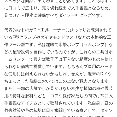
スペックな商品に出くわすことがあります。これらはすぐ
に口コミで広まり、売り切れ続出で入手困難となるため、
見つけたら即座に確保すべきダイソー神グッズです。
代表的なものがDIY工具コーナーにひっそりと陳列されて
いるF型クランプやダイヤモンドヤスリなどの本格的な工
作ツール群です。私は趣味で水撃ポンプ（ラムポンプ）な
どの配管設備を自作しているのですが、これらの工具はホ
ームセンターで買えば数千円は下らない精度のものを信じ
られない価格で提供しています。もちろんプロ用のハード
な使用には耐えられないかもしれませんが、週末のDIYや
ちょっとした修繕においてはこの上ない戦力となります。
また、一部の店舗でしか見かけない希少な植物の種や園芸
用の特殊な肥料なども、コアな愛好家たちの間では常に入
手困難なアイテムとして取引されています。私自身、庭の
竹害対策や苔の栽培に日々奮闘している身として、ダイソ