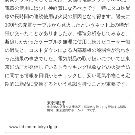
電器の使用には少し神経質になるべきです。特にタコ足配
線や長時間の連続使用は火災の原因となり得ます。過去に
100円の充電ケーブルから発火したというネット上の噂が
飛び交ったことがありましたが、構造分析をしてみると、
断線しかかったケーブルを無理に使用し続けたユーザー側
の過失と、コストダウンによる内部基板の脆弱性が合わさ
った結果の事故でした。電気製品の取り扱いについては東
京消防庁が発信しているトラッキング現象などの火災予防
に関する情報を日頃からチェックし、安い電気小物こそ定
期的に新品に交換するという意識を持つことが重要です。
東京消防庁
東京都23区及び多摩地区（稲城市を除く）を管轄する消防
機関、東京消防庁ホームページです。
www.tfd.metro.tokyo.lg.jp