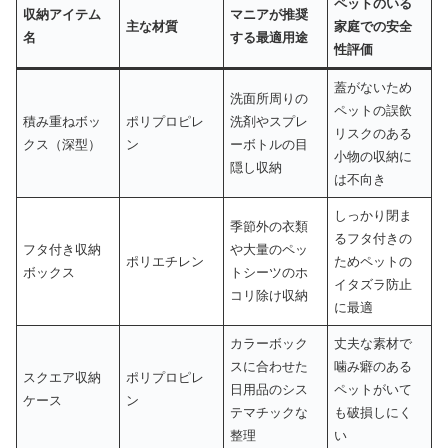
ペットのいる
収納アイテム
マニアが推奨
主な材質
家庭での安全
名
する最適用途
性評価
蓋がないため
洗面所周りの
ペットの誤飲
積み重ねボッ
ポリプロピレ
洗剤やスプレ
リスクのある
クス（深型）
ン
ーボトルの目
小物の収納に
隠し収納
は不向き
しっかり閉ま
季節外の衣類
るフタ付きの
フタ付き収納
や大量のペッ
ポリエチレン
ためペットの
ボックス
トシーツのホ
イタズラ防止
コリ除け収納
に最適
カラーボック
丈夫な素材で
スに合わせた
噛み癖のある
スクエア収納
ポリプロピレ
日用品のシス
ペットがいて
ケース
ン
テマチックな
も破損しにく
整理
い