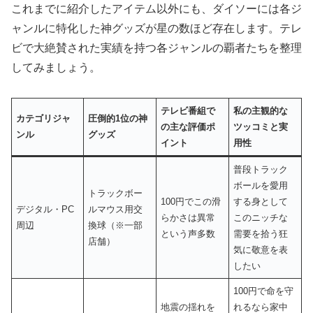
これまでに紹介したアイテム以外にも、ダイソーには各ジ
ャンルに特化した神グッズが星の数ほど存在します。テレ
ビで大絶賛された実績を持つ各ジャンルの覇者たちを整理
してみましょう。
テレビ番組で
私の主観的な
カテゴリジャ
圧倒的1位の神
の主な評価ポ
ツッコミと実
ンル
グッズ
イント
用性
普段トラック
ボールを愛用
トラックボー
100円でこの滑
する身として
デジタル・PC
ルマウス用交
らかさは異常
このニッチな
周辺
換球（※一部
という声多数
需要を拾う狂
店舗）
気に敬意を表
したい
100円で命を守
地震の揺れを
れるなら家中