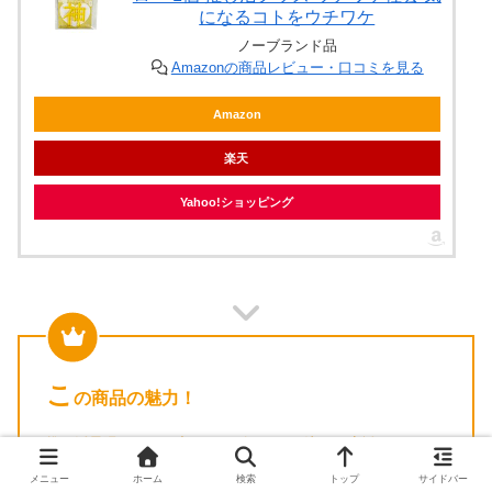
になるコトをウチワケ
ノーブランド品
Amazonの商品レビュー・口コミを見る
Amazon
楽天
Yahoo!ショッピング
こ
の商品の魅力！
推し活界隈のSNSで密かにバズっている注目の応援アイテム
をご紹介します。ダイソー 推し活文字プレート 神 イエロー 1
メニュー
ホーム
検索
トップ
サイドバー