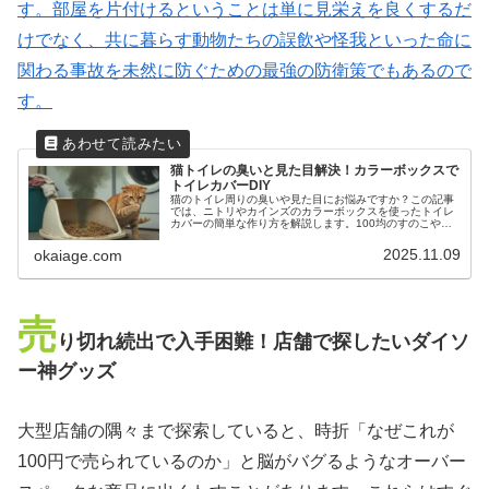
す。部屋を片付けるということは単に見栄えを良くするだ
けでなく、共に暮らす動物たちの誤飲や怪我といった命に
関わる事故を未然に防ぐための最強の防衛策でもあるので
す。
猫トイレの臭いと見た目解決！カラーボックスで
トイレカバーDIY
猫のトイレ周りの臭いや見た目にお悩みですか？この記事
では、ニトリやカインズのカラーボックスを使ったトイレ
カバーの簡単な作り方を解説します。100均のすのこや段
ボールでの代用アイデアも満載。DIY初心者でも失敗しな
いコツで、おしゃれな猫トイレを実現しましょう。
2025.11.09
okaiage.com
売
り切れ続出で入手困難！店舗で探したいダイソ
ー神グッズ
大型店舗の隅々まで探索していると、時折「なぜこれが
100円で売られているのか」と脳がバグるようなオーバー