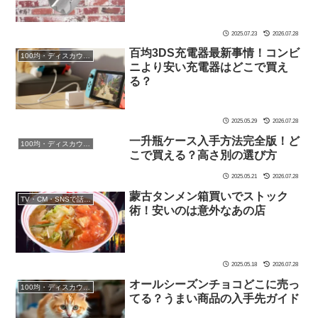
2025.07.23
2026.07.28
百均3DS充電器最新事情！コンビ
100均・ディスカウントストア
ニより安い充電器はどこで買え
る？
2025.05.29
2026.07.28
一升瓶ケース入手方法完全版！ど
100均・ディスカウントストア
こで買える？高さ別の選び方
2025.05.21
2026.07.28
蒙古タンメン箱買いでストック
TV・CM・SNSで話題の商品
術！安いのは意外なあの店
2025.05.18
2026.07.28
オールシーズンチョコどこに売っ
100均・ディスカウントストア
てる？うまい商品の入手先ガイド