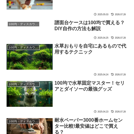
2025.05.03
2026.07.28
譜面台ケースは100均で買える？
100均・ディスカウントストア
DIY自作の方法も解説
2025.04.25
2026.07.28
水草おもりを自宅にあるもので代
100均・ディスカウントストア
用するテクニック
2025.04.24
2026.07.28
100均で水草固定マスター！セリ
100均・ディスカウントストア
アとダイソーの最強グッズ
2025.04.23
2026.07.28
耐水ペーパー3000番ホームセン
100均・ディスカウントストア
ター比較!最安値はどこで買え
る？